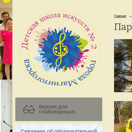
Главная
→
Пар
Версия для
слабовидящих
Сведения об образовательной