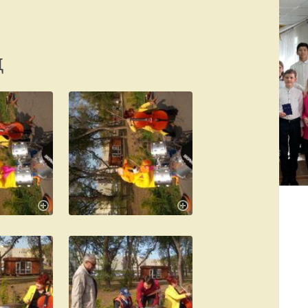
Режим работы:
77-88-99
(8142)
пн–пт с 8:00 до 19:00
д