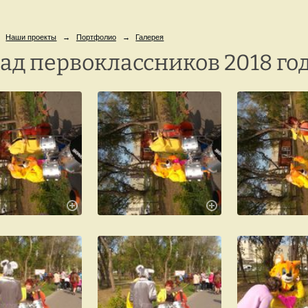
г. Петрозаводск,
8 
ул. Репникова, 33
Наши проекты
→
Портфолио
→
Галерея
ад первоклассников 2018 го