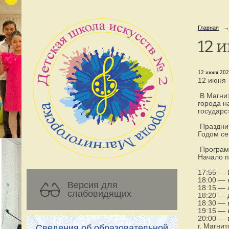
Главная
→
12 
12 июня 202
12 июня 
В Магнит
города н
государс
Празднич
Годом се
Программ
Начало п
17:55 — 
18:00 — 
Версия для
18:15 — 
слабовидящих
18:20 — 
18:30 — 
19:15 — 
20:00 — 
г. Магнит
Сведения об образовательной