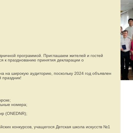
Режим работы:
77-88-99
(8142)
пн–пт с 8:00 до 19:00
здничной программой. Приглашаем жителей и гостей
ся к празднованию принятия декларации о
на на широкую аудиторию, поскольку 2024 год объявлен
 праздник!
рске;
льные номера;
мир (ONEDNR);
йских конкурсов, учащегося Детская школа искусств №1