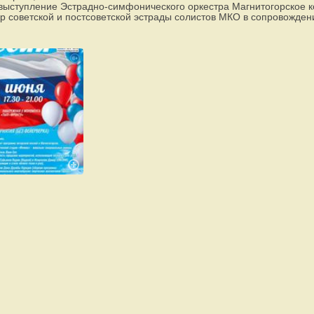
выступление Эстрадно-симфонического оркестра Магнитогорское 
р советской и постсоветской эстрады солистов МКО в сопровожден