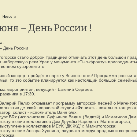
г. Петрозаводск,
8 
ул. Репникова, 33
Новости
июня – День России !
4 г.
– День России !
огорске стало доброй традицией отмечать этот день большой пра
а набережную реки Урал у монумента «Тыл-фронту» присоединить
твенном суверенитете.
ный концерт пройдёт в парке у Вечного огня! Программа рассчита
мьи, то это событие планируется как настоящий большой семейный
а мероприятия, ведущий - Евгений Сергеев:
раздника в 17:30.
Валерий Пелих открывает программу авторской песней о Магнитого
коллектив детской творческой студии «Феникс» - вокально-танцева
автор, солист - исполнитель Ваня Gex;
дуэт BRz (исполнители Суфьянов Вадим (Вадвэй) и Исмагилов Да
выступление коллективов Дом Дружбы Народов г. Магнитогорска;
выступление коллективов МБУК "ДК ЖД" г. Магнитогорска;
выступление Анзора Худояна, лауреата международных и всеросси
огорска;