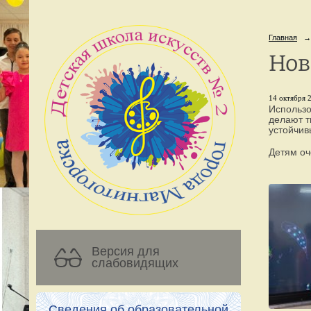
Главная
→
Нов
14 октября 2
Использо
делают т
устойчив
Детям оч
Версия для
слабовидящих
Сведения об образовательной