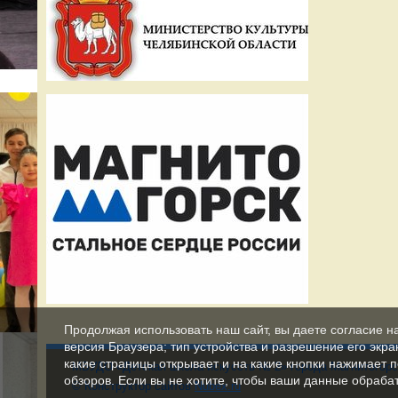
Продолжая использовать наш сайт, вы даете согласие н
версия Браузера; тип устройства и разрешение его экран
какие страницы открывает и на какие кнопки нажимает 
МБУДО «Детская школа искусств № 2» города Магнитогорс
обзоров. Если вы не хотите, чтобы ваши данные обрабат
© Конструктор сайтов
Nubex.ru