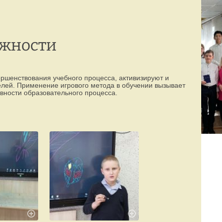
Режим работы:
77-88-99
(8142)
пн–пт с 8:00 до 19:00
ожности
ршенствования учебного процесса, активизируют и
елей. Применение игрового метода в обучении вызывает
вности образовательного процесса.