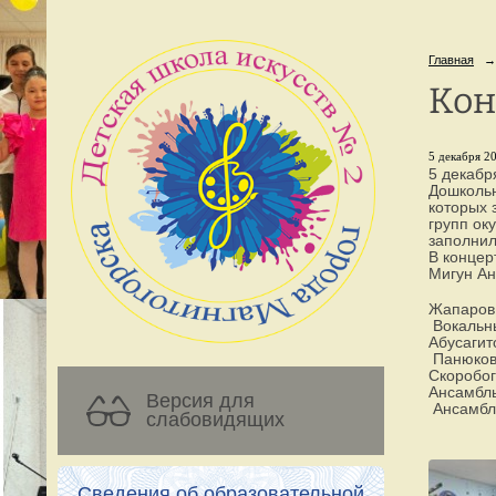
Главная
→
Кон
5 декабря 20
5 декабр
Дошкольн
которых 
групп ок
заполнил
В концер
Мигун Ан
Жапаров 
Вокальны
Абусагит
Панюкова
Скоробог
Ансамбль
Версия для
Ансамбль
слабовидящих
Сведения об образовательной