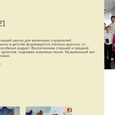
Режим работы:
77-88-99
(8142)
пн–пт с 8:00 до 19:00
21
й нашей школы для маленьких слушателей.
енно в детстве формируются эталоны красоты, от
й особенно радуют. Воспитанники старшей и средней
 артистов, подпевая знакомые песни. Музыкальный зал
пиано.
;