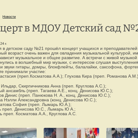
г. Петрозаводск,
8 
ул. Репникова, 33
Новости
церт в МДОУ Детский сад №
24 г.
я в детском саду №21 прошёл концерт учащихся и преподавателе
ый возраст очень важен для овладения музыкальной культурой, им
зависит музыкальное и общее развитие. А встречи с живой музыко
унулись в волшебный мир музыки, с интересом слушая выступления
и звуки гитары, домры, блокфлейты, балалайки, саксофона, форте
те принимали участие:
астасия (преп.Косматова А.А.); Глухова Кира (преп. Романова А.М.)
Ильдар, Скирпичникова Анна (преп. Круглова А.С.);
й ансамбль (преп. Тагаева А.Е., конц. Денисова Ю.С.);
ов Динис (преп. Панюкова Н. А., конц. Денисова Ю.С.);
 Нэлли Александровна (конц. Денисова Ю.С.);
атова София (преп. Лымарь Ю.А.);
 преп. Денисова Ю.С., Лымарь Ю А.;
 преп. Косматова А.А., Круглова А.С.