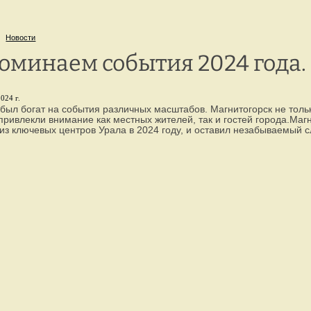
г. Петрозаводск,
8 
ул. Репникова, 33
Новости
оминаем события 2024 года. 
024 г.
 был богат на события различных масштабов. Магнитогорск не толь
привлекли внимание как местных жителей, так и гостей города.Маг
 из ключевых центров Урала в 2024 году, и оставил незабываемый сл