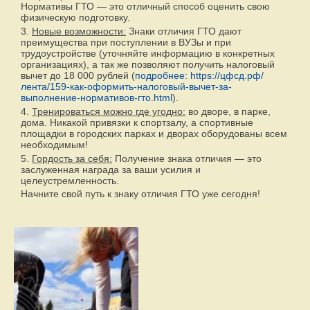
Нормативы ГТО — это отличный способ оценить свою
физическую подготовку.
3.
Новые возможности:
Знаки отличия ГТО дают
преимущества при поступлении в ВУЗы и при
трудоустройстве (уточняйте информацию в конкретных
организациях), а так же позволяют получить налоговый
вычет до 18 000 рублей (
подробнее
:
https://цфсд.рф/
лента/159-как-оформить-налоговый-вычет-за-
выполнение-нормативов-гто.html
).
4.
Тренироваться можно где угодно:
во дворе, в парке,
дома. Никакой привязки к спортзалу, а спортивные
площадки в городских парках и дворах оборудованы всем
необходимым!
5.
Гордость за себя:
Получение знака отличия — это
заслуженная награда за ваши усилия и
целеустремленность.
Начните свой путь к знаку отличия ГТО уже сегодня!