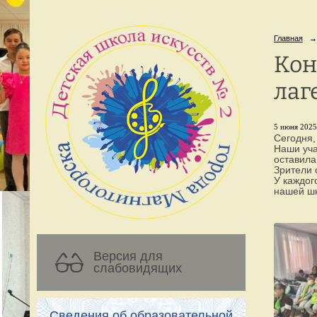
Главная
→
Кон
лаг
5 июня 2025 
Сегодня,
Наши уча
оставил
Зрители 
У каждог
нашей шк
Версия для
слабовидящих
Сведения об образовательной