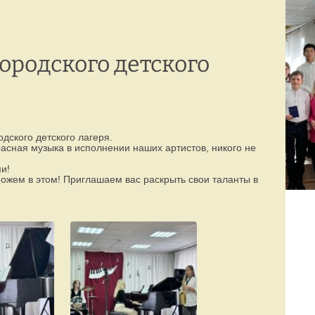
Режим работы:
77-88-99
(8142)
пн–пт с 8:00 до 19:00
ородского детского
дского детского лагеря.
сная музыка в исполнении наших артистов, никого не
и!
оможем в этом! Приглашаем вас раскрыть свои таланты в