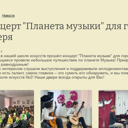
г. Петрозаводск,
8 
ул. Репникова, 33
Новости
церт "Планета музыки" для г
еря
г.
 в нашей школе искусств прошёл концерт "Планета музыки" для горо
щиеся провели небольшое путешествие по планете Музыка! Прекра
а равнодушным!
с интересом слушали выступления и поддерживали аплодисментам
о есть талант, самое главное – это суметь его обнаружить, и мы п
оле искусств №2! Наши двери всегда открыты для Вас!