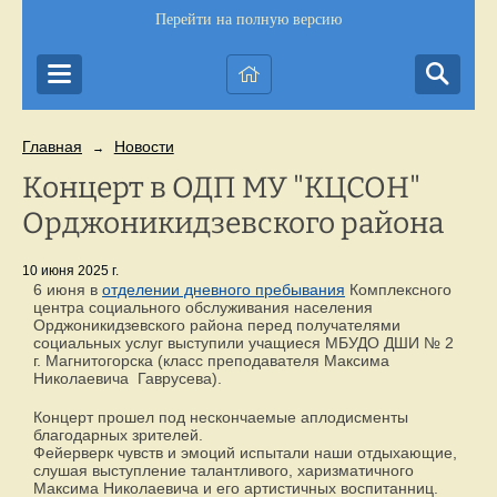
Перейти на полную версию
Главная
Новости
→
Концерт в ОДП МУ "КЦСОН"
Орджоникидзевского района
10 июня 2025 г.
6 июня в
отделении дневного пребывания
Комплексного
центра социального обслуживания населения
Орджоникидзевского района перед получателями
социальных услуг выступили учащиеся МБУДО ДШИ № 2
г. Магнитогорска (класс преподавателя Максима
Николаевича Гаврусева).
Концерт прошел под нескончаемые аплодисменты
благодарных зрителей.
Фейерверк чувств и эмоций испытали наши отдыхающие,
слушая выступление талантливого, харизматичного
Максима Николаевича и его артистичных воспитанниц.