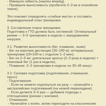
- Измерьте гибкость (наклон вперёд).
- Проверьте выносливость (пробегите 2–3 км в спокойном
темпе).
Это поможет определить «слабые места» и составить
индивидуальный план тренировок.
3. Составление плана тренировок
Подготовка к ГТО должна быть системной. Оптимальный
режим — 3–5 тренировок в неделю с чередованием
нагрузок.
3.1. Развитие выносливости (бег, плавание, лыжи)
- Бег на короткие дистанции (30–100 м): интервальные
тренировки (10×100 м с отдыхом 1–2 мин).
- Бег на 2–5 км: длительные кроссы (2–3 раза в неделю) +
темповый бег (1 раз в неделю).
- Плавание: 2–3 тренировки в неделю по 30–45 минут.
3.2. Силовая подготовка (подтягивания, отжимания,
пресс)
- Подтягивания:
- Если не можете подтянуться ни разу — начинайте с
австралийских подтягиваний (на низкой перекладине).
- Если делаете 3–5 раз — добавьте подходы с
отягощением (рюкзак с книгами).
- Отжимания:
- Начинайте с колен, затем переходите на классические.