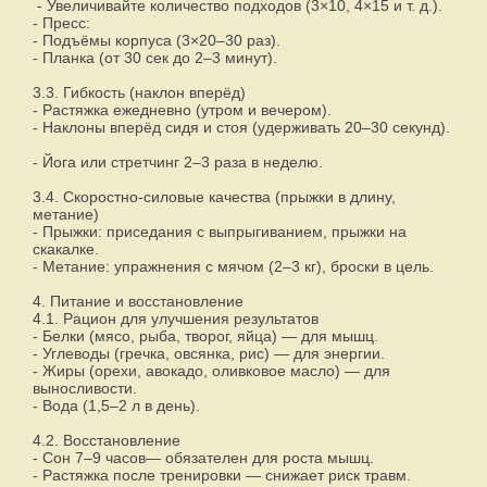
- Увеличивайте количество подходов (3×10, 4×15 и т. д.).
- Пресс:
- Подъёмы корпуса (3×20–30 раз).
- Планка (от 30 сек до 2–3 минут).
3.3. Гибкость (наклон вперёд)
- Растяжка ежедневно (утром и вечером).
- Наклоны вперёд сидя и стоя (удерживать 20–30 секунд).
- Йога или стретчинг 2–3 раза в неделю.
3.4. Скоростно-силовые качества (прыжки в длину,
метание)
- Прыжки: приседания с выпрыгиванием, прыжки на
скакалке.
- Метание: упражнения с мячом (2–3 кг), броски в цель.
4. Питание и восстановление
4.1. Рацион для улучшения результатов
- Белки (мясо, рыба, творог, яйца) — для мышц.
- Углеводы (гречка, овсянка, рис) — для энергии.
- Жиры (орехи, авокадо, оливковое масло) — для
выносливости.
- Вода (1,5–2 л в день).
4.2. Восстановление
- Сон 7–9 часов— обязателен для роста мышц.
- Растяжка после тренировки — снижает риск травм.