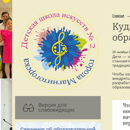
Главная
→
Куд
обр
20 октября 2
Дети — э
становят
традицио
Чтобы ка
внедрять
разрабат
образова
Версия для
слабовидящих
Сведения об образовательной