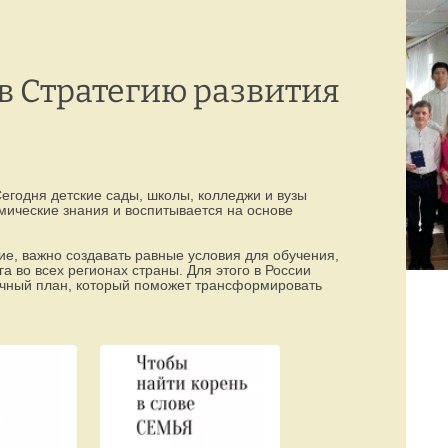
Режим работы:
77-88-99
(8142)
пн–пт с 8:00 до 19:00
 в Стратегию развития
егодня детские сады, школы, колледжи и вузы
мические знания и воспитывается на основе
е, важно создавать равные условия для обучения,
 во всех регионах страны. Для этого в России
очный план, который поможет трансформировать