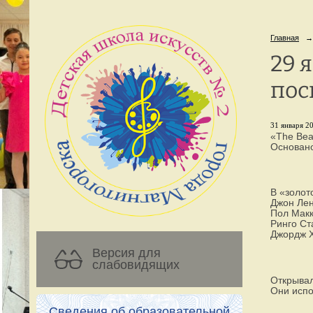
Главная
→
29 
пос
31 января 20
«The Bea
Основано
В «золот
Джон Ле
Пол Мак
Ринго Ст
Джордж 
Версия для
слабовидящих
Открывал
Они испо
Сведения об образовательной