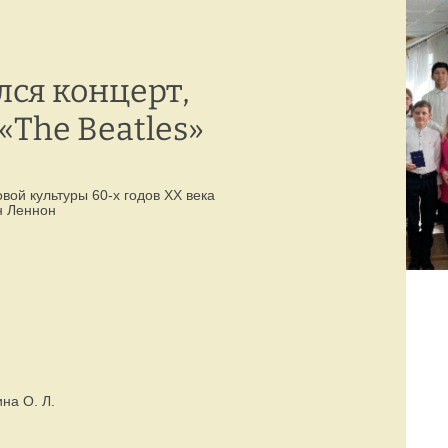
Режим работы:
77-88-99
(8142)
пн–пт с 8:00 до 19:00
лся концерт,
The Beatles»
вой культуры 60-х годов XX века
н Леннон
на О. Л.