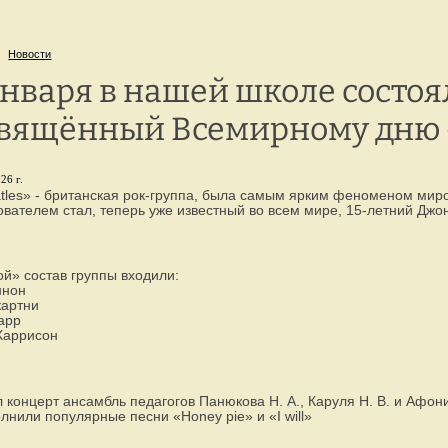
г. Петрозаводск,
8 
ул. Репникова, 33
Новости
января в нашей школе состоя
вящённый Всемирному дню «
26 г.
tles» - британская рок-группа, была самым ярким феноменом миро
вателем стал, теперь уже известный во всем мире, 15-летний Джо
ой» состав группы входили:
ннон
картни
арр
Харрисон
 концерт ансамбль педагогов Панюкова Н. А., Каруля Н. В. и Афони
лнили популярные песни «Honey pie» и «I will»