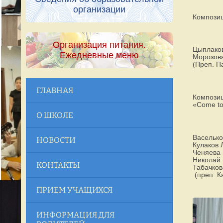
организации
Композиц
Организация питания.
Цыплако
Ежедневные меню
Морозов
(Преп. П
ГЛАВНАЯ
Композиц
«Come to
О ШКОЛЕ
Васелько
НОВОСТИ
Кулаков 
Ченяева
Николай
КОНТАКТЫ
Табачков
(преп. К
ПРИЕМ УЧАЩИХСЯ
ИНФОРМАЦИЯ ДЛЯ