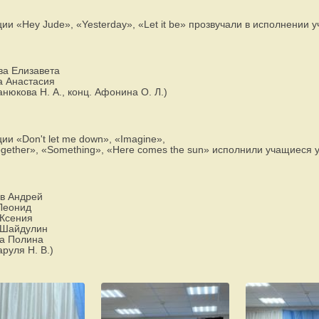
ии «Hey Jude», «Yesterday», «Let it be» прозвучали в исполнении 
ва Елизавета
а Анастасия
анюкова Н. А., конц. Афонина О. Л.)
ии «Don't let me down», «Imagine»,
gether», «Something», «Here comes the sun» исполнили учащиеся у
в Андрей
Леонид
 Ксения
 Шайдулин
а Полина
аруля Н. В.)