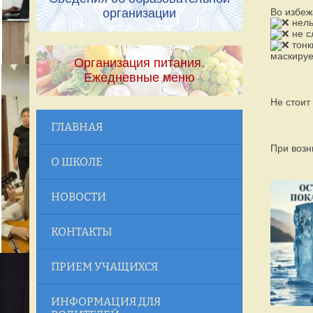
организации
Во избеж
нель
не с
тонк
маскируе
Организация питания.
Ежедневные меню
Не стоит
ГЛАВНАЯ
При возн
О ШКОЛЕ
НОВОСТИ
КОНТАКТЫ
ПРИЕМ УЧАЩИХСЯ
ИНФОРМАЦИЯ ДЛЯ