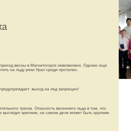
Режим работы:
77-88-99
(8142)
пн–пт с 8:00 до 19:00
ка
ь приход весны в Магнитогорск невозможно. Однако еще
етить на льду реки Урал среди проталин.
предупреждает: выход на лед запрещен!
ельного треска. Опасность весеннего льда в том, что
не выглядит крепким, на самом деле может быть хрупким