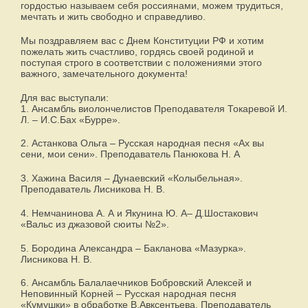
гордостью называем себя россиянами, можем трудиться,
мечтать и жить свободно и справедливо.
Мы поздравляем вас с Днем Конституции РФ и хотим
пожелать жить счастливо, гордясь своей родиной и
поступая строго в соответствии с положениями этого
важного, замечательного документа!
Для вас выступали:
1. Ансамбль виолончелистов Преподавателя Токаревой И.
Л. – И.С.Бах «Бурре».
2. Астанкова Ольга – Русская народная песня «Ах вы
сени, мои сени». Преподаватель Панюкова Н. А
3. Хажина Василя – Дунаевский «Колыбельная».
Преподаватель Лисникова Н. В.
4. Немчанинова А. А и Якунина Ю. А– Д.Шостакович
«Вальс из джазовой сюиты №2».
5. Бородина Александра – Бакланова «Мазурка».
Лисникова Н. В.
6. Ансамбль Балалаечников Бобровский Алексей и
Неповинный Корней – Русская народная песня
«Кумушки» в обработке В.Авксентьева. Преподаватель