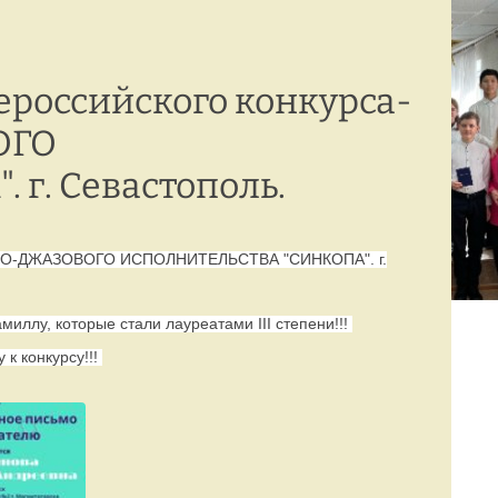
Режим работы:
77-88-99
(8142)
пн–пт с 8:00 до 19:00
сероссийского конкурса-
ОГО
г. Севастополь.
ТРАДНО-ДЖАЗОВОГО ИСПОЛНИТЕЛЬСТВА "СИНКОПА". г.
ллу, которые стали лауреатами III степени!!!
 к конкурсу!!!