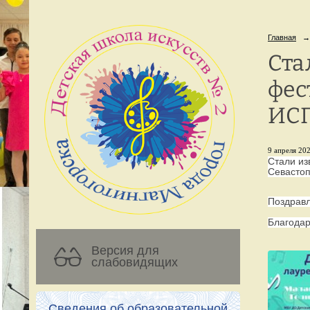
Главная
→
Ста
фес
ИСП
9 апреля 202
Стали и
Севастоп
Поздравл
Благодар
Версия для
слабовидящих
Сведения об образовательной