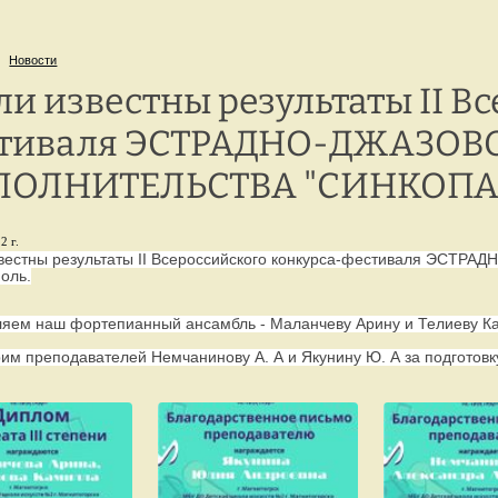
г. Петрозаводск,
8 
ул. Репникова, 33
Новости
ли известны результаты II В
тиваля ЭСТРАДНО-ДЖАЗОВ
ОЛНИТЕЛЬСТВА "СИНКОПА". 
2 г.
звестны результаты II Всероссийского конкурса-фестиваля ЭС
оль.
яем наш фортепианный ансамбль - Маланчеву Арину и Телиеву Ками
им преподавателей Немчанинову А. А и Якунину Ю. А за подготовку