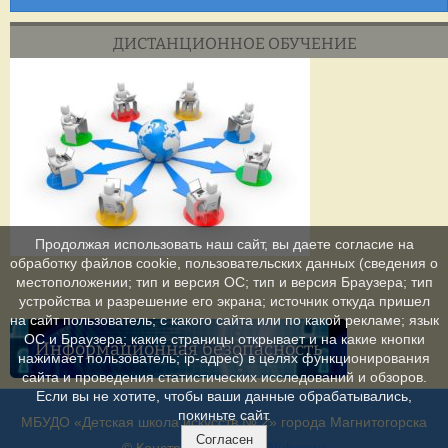
ДИСТАНЦИОННОЕ ОБУЧЕНИЕ
Продолжая использовать наш сайт, вы даете согласие на
обработку файлов cookie, пользовательских данных (сведения о
местоположении; тип и версия ОС; тип и версия Браузера; тип
устройства и разрешение его экрана; источник откуда пришел
на сайт пользователь; с какого сайта или по какой рекламе; язык
ОС и Браузера; какие страницы открывает и на какие кнопки
Информационная безопасность
нажимает пользователь; ip-адрес) в целях функционирования
сайта и проведения статистических исследований и обзоров.
Если вы не хотите, чтобы ваши данные обрабатывались,
покиньте сайт.
МБУДО «Детская школа искусств № 2» города Магнитогорска
Согласен
© Конструктор сайтов
Nubex.ru