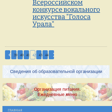
Всероссийском
конкурсе вокального
искусства "Голоса
Урала"
39
40
41
42
43
44
Сведения об образовательной организации
Организация питания.
Ежедневные меню
ГЛАВНАЯ