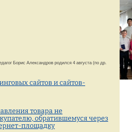
Режим работы:
77-88-99
(8142)
пн–пт с 8:00 до 19:00
дагог Борис Александров родился 4 августа (по др.
нговых сайтов и сайтов-
авления товара не
купателю, обратившемуся через
тернет-площадку