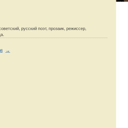
оветский, русский поэт, прозаик, режиссер,
а.
→
98