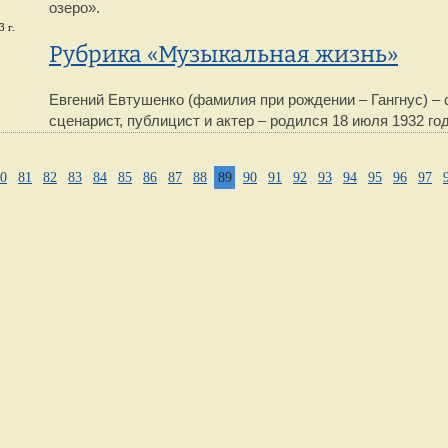
озеро».
 г.
Рубрика «Музыкальная жизнь»
Евгений Евтушенко (фамилия при рождении – Гангнус) – с
сценарист, публицист и актер – родился 18 июля 1932 год
0
81
82
83
84
85
86
87
88
89
90
91
92
93
94
95
96
97