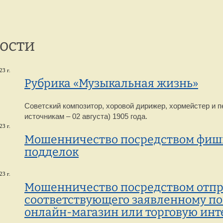
г. Петрозаводск,
8 
ул. Репникова, 33
ости
23 г.
Рубрика «Музыкальная жизнь»
Советский композитор, хоровой дирижер, хормейстер и пе
источникам – 02 августа) 1905 года.
23 г.
Мошенничество посредством фиши
подделок
23 г.
Мошенничество посредством отпр
соответствующего заявленному по
онлайн-магазин или торговую ин