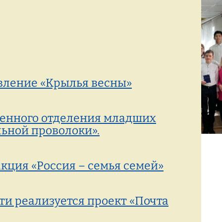
Режим работы:
77-88-99
(8142)
пн–пт с 8:00 до 19:00
вление «Крылья весны»
венного отделения младших
льной проволоки».
кция «Россия – семья семей»
ти реализуется проект «Почта