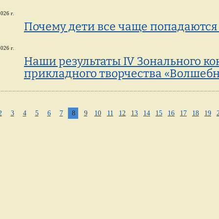
026 г.
Почему дети все чаще попадаются
026 г.
Наши результаты IV Зонального ко
прикладного творчества «Волшебн
2
3
4
5
6
7
8
9
10
11
12
13
14
15
16
17
18
19