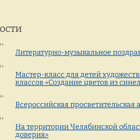
г. Петрозаводск,
8 
ул. Репникова, 33
ости
 г.
Литературно-музыкальное поздра
 г.
Мастер-класс для детей художест
классов «Создание цветов из сине
 г.
Всероссийская просветительская а
 г.
На территории Челябинской облас
доверия»