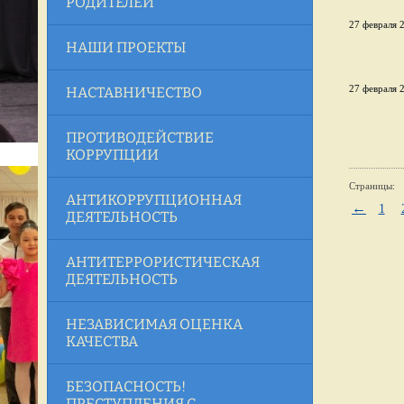
РОДИТЕЛЕЙ
27 февраля 2
НАШИ ПРОЕКТЫ
27 февраля 2
НАСТАВНИЧЕСТВО
ПРОТИВОДЕЙСТВИЕ
КОРРУПЦИИ
Страницы:
АНТИКОРРУПЦИОННАЯ
←
1
ДЕЯТЕЛЬНОСТЬ
АНТИТЕРРОРИСТИЧЕСКАЯ
ДЕЯТЕЛЬНОСТЬ
НЕЗАВИСИМАЯ ОЦЕНКА
КАЧЕСТВА
БЕЗОПАСНОСТЬ!
ПРЕСТУПЛЕНИЯ С