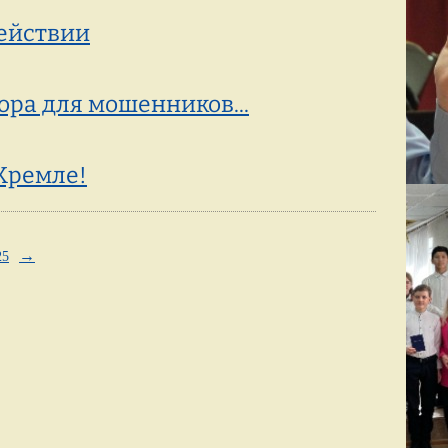
ействии
ора для мошенников...
Кремле!
→
25