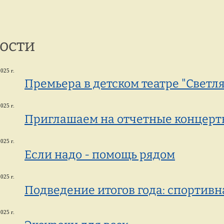
г. Петрозаводск,
8 
ул. Репникова, 33
ости
025 г.
Премьера в детском театре "Светл
025 г.
Приглашаем на отчетные концерт
025 г.
Если надо - помощь рядом
025 г.
Подведение итогов года: спортивн
025 г.