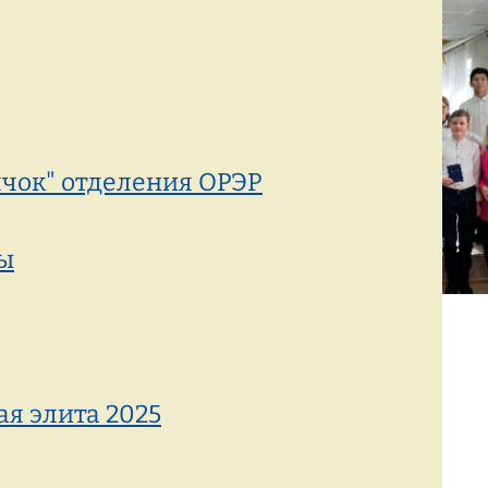
Режим работы:
77-88-99
(8142)
пн–пт с 8:00 до 19:00
ячок" отделения ОРЭР
ы
ая элита 2025