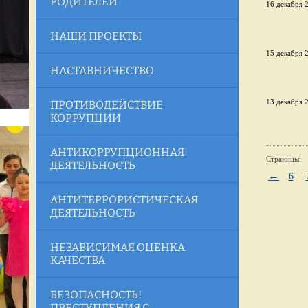
РОДИТЕЛЕЙ
16 декабря 2
НАШИ ПРОЕКТЫ
15 декабря 2
НАСТАВНИЧЕСТВО
13 декабря 2
ПРОТИВОДЕЙСТВИЕ
КОРРУПЦИИ
АНТИКОРРУПЦИОННАЯ
Страницы:
ДЕЯТЕЛЬНОСТЬ
←
6
АНТИТЕРРОРИСТИЧЕСКАЯ
ДЕЯТЕЛЬНОСТЬ
НЕЗАВИСИМАЯ ОЦЕНКА
КАЧЕСТВА
БЕЗОПАСНОСТЬ!
ПРЕСТУПЛЕНИЯ С