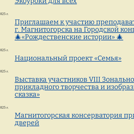
Экоуроки для всех
025 г.
Приглашаем к участию преподав
г. Магнитогорска на Городской ко
🎄«Рождественские истории» 🎄
025 г.
Национальный проект «Семья»
025 г.
Выставка участников VIII Зонально
прикладного творчества и изобраз
сказка»
025 г.
Магнитогорская консерватория пр
дверей