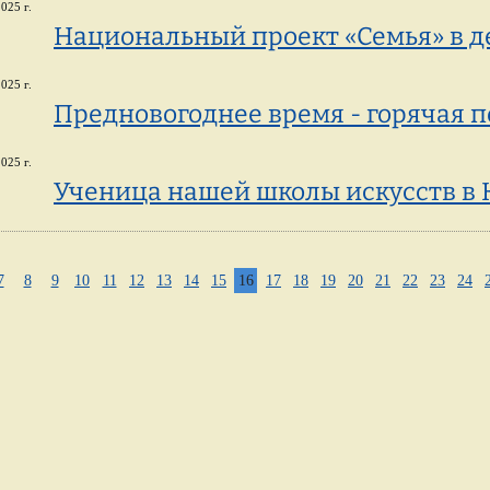
025 г.
Национальный проект «Семья» в д
025 г.
Предновогоднее время - горячая п
025 г.
Ученица нашей школы искусств в 
7
8
9
10
11
12
13
14
15
16
17
18
19
20
21
22
23
24