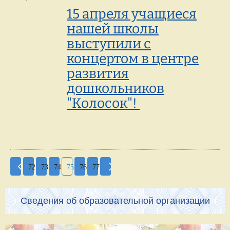
15 апреля учащиеся
нашей школы
выступили с
концертом в центре
развития
дошкольников
"Колосок"!
72
73
74
75
76
77
Сведения об образовательной организации