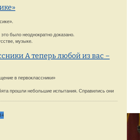
ике»
сике».
 это было неоднократно доказано.
усстве, музыке.
ссники А теперь любой из вас –
щение в первоклассники»
ебята прошли небольшие испытания. Справились они
14