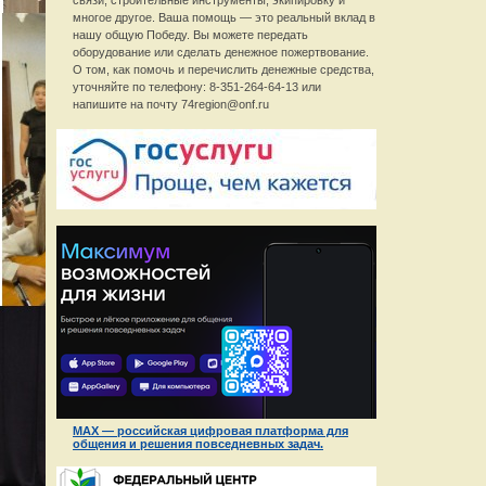
связи, строительные инструменты, экипировку и
многое другое. Ваша помощь — это реальный вклад в
нашу общую Победу. Вы можете передать
оборудование или сделать денежное пожертвование.
О том, как помочь и перечислить денежные средства,
уточняйте по телефону: 8-351-264-64-13 или
напишите на почту 74region@onf.ru
MAX — российская цифровая платформа для
общения и решения повседневных задач.