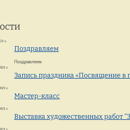
г. Петрозаводск,
8 
ул. Репникова, 33
ости
21 г.
Поздравляем
Поздравляем
021 г.
Запись праздника «Посвящение в 
021 г.
Мастер-класс
021 г.
Выставка художественных работ “З
021 г.