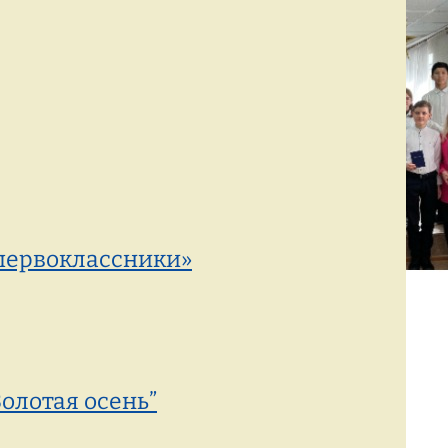
Режим работы:
77-88-99
(8142)
пн–пт с 8:00 до 19:00
первоклассники»
олотая осень”