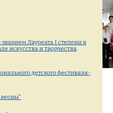
Режим работы:
77-88-99
(8142)
пн–пт с 8:00 до 19:00
званием Лауреата I степени в
е искусства и творчества
онального детского фестиваля-
 весны"