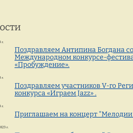
г. Петрозаводск,
8 
ул. Репникова, 33
ости
 г.
Поздравляем Антипина Богдана со 
Международном конкурсе-фестивал
«Пробуждение».
 г.
Поздравляем участников V-го Реги
конкурса «Играем Jazz» .
 г.
Приглашаем на концерт "Мелодии
023 г.