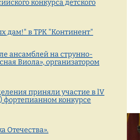
ийского конкурса детского
 дам!" в ТРК "Континент"
але ансамблей на струнно-
ная Виола», организатором
еления приняли участие в lV
) фортепианном конкурсе
а Отечества».