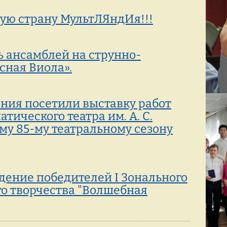
ую страну МультЛЯндИя!!!
ь ансамблей на струнно-
сная Виола».
ния посетили выставку работ
ического театра им. А. С.
у 85-му театральному сезону
дение победителей I Зонального
о творчества "Волшебная